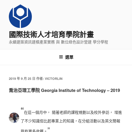
跳
至
主
要
內
國際技術人才培育學院計畫
容
永續建築資訊建模產業實務 與 數位綠色設計營建 學分學程
選單
發
2019 年 9 月 25 日
作者:
VICTORLIN
佈
於
喬治亞理工學院 Georgia Institute of Technology – 2019
“
在這一個月中， 隨著老師的課程規劃以及校外參訪， 增進
了不少知識但比起專業上的知識，在分組活動以及英文簡報
”
我有更多收穫。