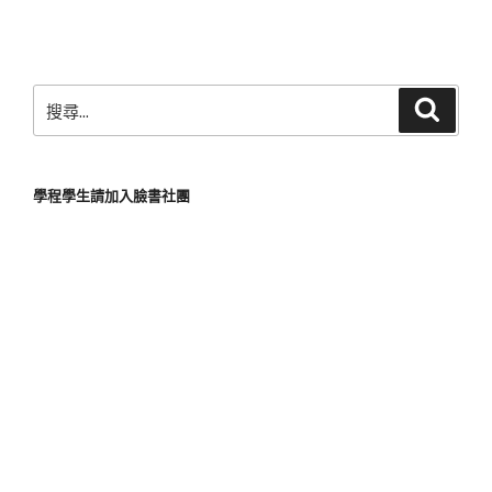
篇
文
章
搜
搜
尋
尋
關
鍵
學程學生請加入臉書社團
字: