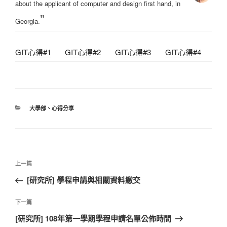
about the applicant of computer and design first hand, in
”
Georgia.
GIT心得#1
GIT心得#2
GIT心得#3
GIT心得#4
分
大學部
、
心得分享
類
文
上
上一篇
章
一
[研究所] 學程申請與相關資料繳交
導
篇
覽
文
下
下一篇
章
一
[研究所] 108年第一學期學程申請名單公佈時間